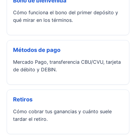
Bono de bienvenida
Cómo funciona el bono del primer depósito y
qué mirar en los términos.
Métodos de pago
Mercado Pago, transferencia CBU/CVU, tarjeta
de débito y DEBIN.
Retiros
Cómo cobrar tus ganancias y cuánto suele
tardar el retiro.