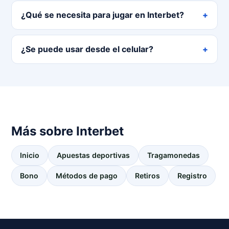
¿Qué se necesita para jugar en Interbet?
¿Se puede usar desde el celular?
Más sobre Interbet
Inicio
Apuestas deportivas
Tragamonedas
Bono
Métodos de pago
Retiros
Registro