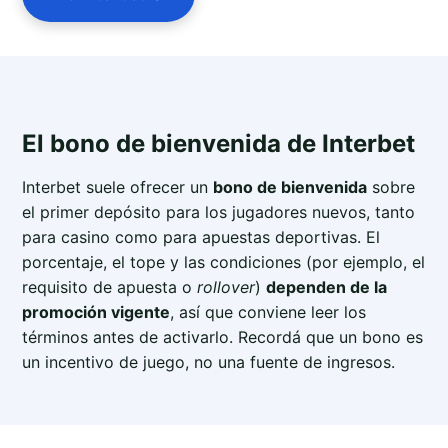
El bono de bienvenida de Interbet
Interbet suele ofrecer un
bono de bienvenida
sobre
el primer depósito para los jugadores nuevos, tanto
para casino como para apuestas deportivas. El
porcentaje, el tope y las condiciones (por ejemplo, el
requisito de apuesta o
rollover
)
dependen de la
promoción vigente
, así que conviene leer los
términos antes de activarlo. Recordá que un bono es
un incentivo de juego, no una fuente de ingresos.